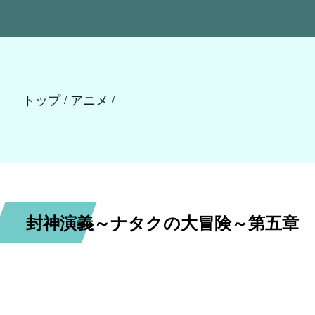
トップ
アニメ
/
/
封神演義～ナタクの大冒険～第五章