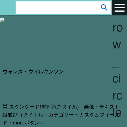
ar
s
e
ro
a
r
w
c
h
_
:
ウォレス・ウィルキンソン
ci
rc
⌘ スタンダード標準型(スタイル) 画像・テキスト
le
縦並び（タイトル・カテゴリー・カスタムフィール
ド・moreボタン）