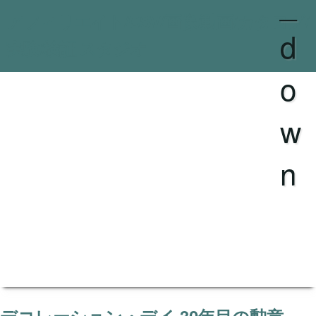
_
アフィリエイト/CSV/画像/動画/カタログ/
d
実験/検証 スタジオ
o
w
n