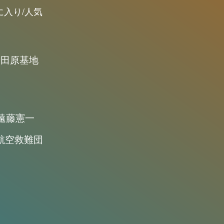
に入り/人気
新田原基地
遠藤憲一
航空救難団