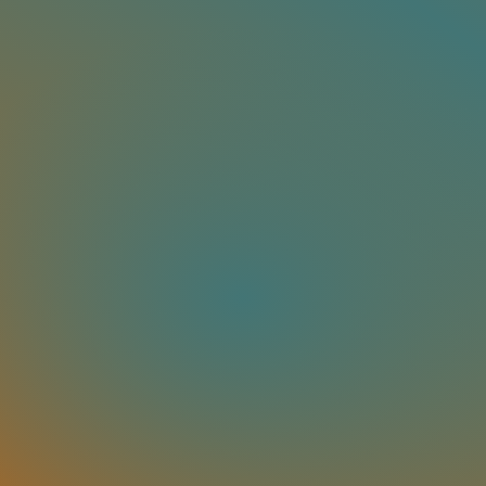
エイト/CSV/画像/動画/カタログ/実験/検証 スタジオ All righ