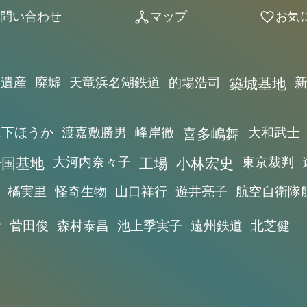
問い合わせ
マップ
お気
network_node
favorite
業遺産
廃墟
天竜浜名湖鉄道
的場浩司
築城基地
木下ほうか
渡嘉敷勝男
峰岸徹
喜多嶋舞
大和武士
岩国基地
大河内奈々子
工場
小林宏史
東京裁判
橘実里
怪奇生物
山口祥行
遊井亮子
航空自衛隊
お
菅田俊
森村泰昌
池上季実子
遠州鉄道
北芝健