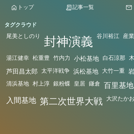
トップ
記事一覧
home
receipt_long
mail
タグクラウド
尾美としのり
封神演義
谷川裕江
産
湯江健幸
松重豊
竹内力
小松基地
白石涼那
芦田昌太郎
太平洋戦争
浜松基地
大竹一重
清浜基地
村上淳
銀粉蝶
皇居
鎌倉
百里基地
入間基地
第二次世界大戦
大沢たか