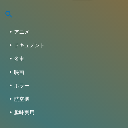
:
アニメ
ドキュメント
名車
映画
ホラー
航空機
趣味実用