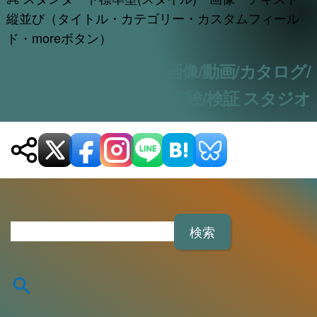
縦並び（タイトル・カテゴリー・カスタムフィール
ド・moreボタン）
アフィリエイト/CSV/画像/動画/カタログ/
実験/検証 スタジオ
検
索
: