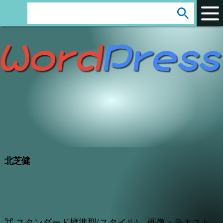
arrow_circle_down
s
e
a
r
c
h
:
北芝健
⌘ スタンダード標準型(スタイル) 画像・テキスト