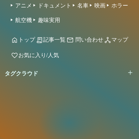
アニメ
ドキュメント
名車
映画
ホラー
航空機
趣味実用
トップ
記事一覧
問い合わせ
マップ
home
receipt_long
mail
network_node
お気に入り/人気
favorite
タグクラウド