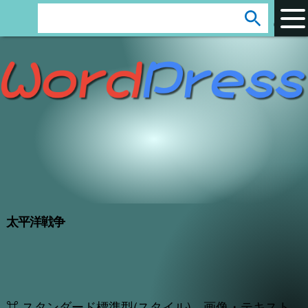
ar
s
e
a
r
c
h
:
太平洋戦争
⌘ スタンダード標準型(スタイル) 画像・テキスト