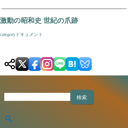
激動の昭和史 世紀の爪跡
ドキュメント
検
索
: