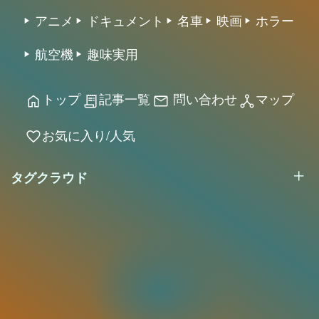
アニメ
ドキュメント
名車
映画
ホラー
航空機
趣味実用
トップ
記事一覧
問い合わせ
マップ
home
receipt_long
mail
network_node
お気に入り/人気
favorite
タグクラウド
2026 アフィリエイト/CSV/画像/動画/カタログ/実
験/検証 スタジオ All rights reserved.