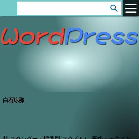
arrow_circle_down
s
e
a
r
c
h
:
白石涼那
⌘ スタンダード標準型(スタイル) 画像・テキスト