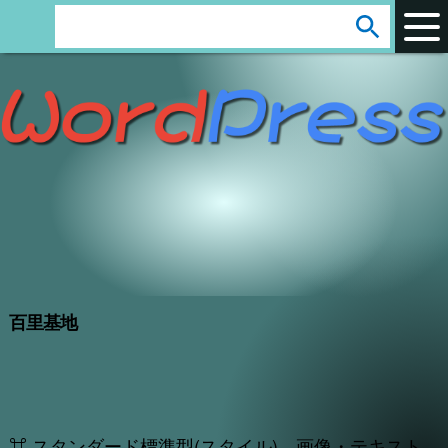
arrow_circle_down
s
e
a
r
c
h
:
百里基地
⌘ スタンダード標準型(スタイル) 画像・テキスト