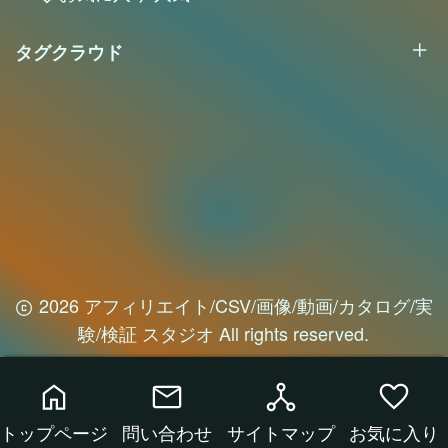
タグクラウド
2026 アフィリエイト/CSV/画像/動画/カタログ/実
験/検証 スタジオ All rights reserved.
home
mail
network_node
favorite
トップページ
問い合わせ
サイトマップ
お気に入り