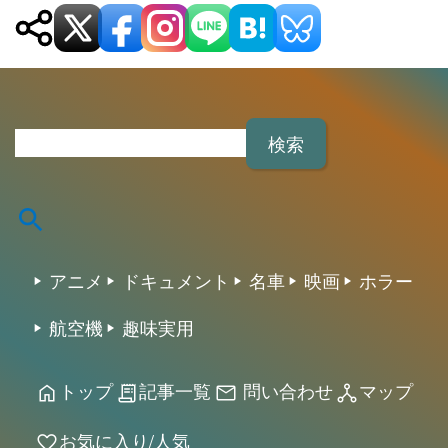
検
索
:
アニメ
ドキュメント
名車
映画
ホラー
航空機
趣味実用
トップ
記事一覧
問い合わせ
マップ
home
receipt_long
mail
network_node
お気に入り/人気
favorite