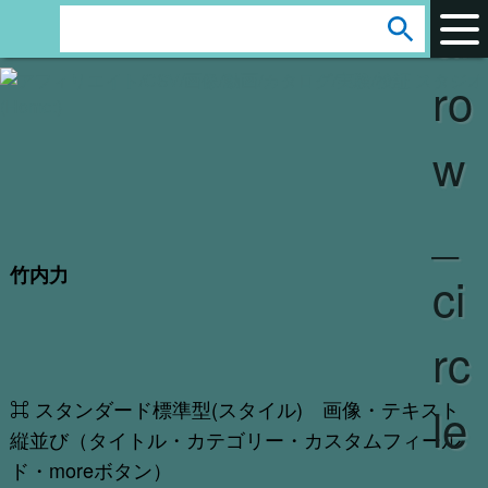
ar
s
e
ro
a
r
w
c
h
_
:
竹内力
ci
rc
⌘ スタンダード標準型(スタイル) 画像・テキスト
le
縦並び（タイトル・カテゴリー・カスタムフィール
ド・moreボタン）