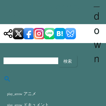
_
アフィリエイト/CSV/画像/動画/カタログ/
d
実験/検証 スタジオ
o
w
検
n
索
:
アニメ
ドキュメント