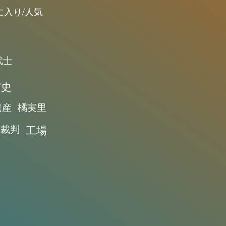
に入り/人気
武士
宏史
遺産
橘実里
京裁判
工場