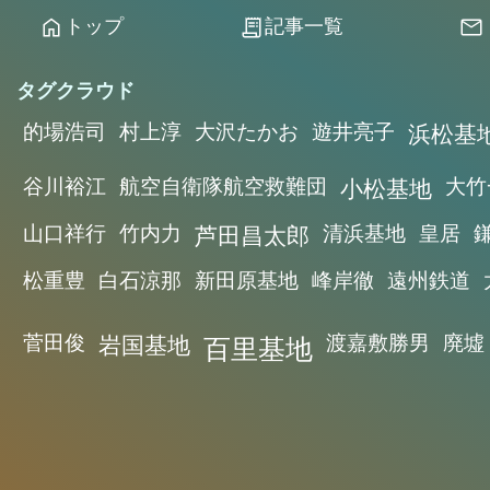
トップ
記事一覧
home
receipt_long
mail
タグクラウド
的場浩司
村上淳
大沢たかお
遊井亮子
浜松基
谷川裕江
航空自衛隊航空救難団
小松基地
大竹
山口祥行
竹内力
芦田昌太郎
清浜基地
皇居
松重豊
白石涼那
新田原基地
峰岸徹
遠州鉄道
菅田俊
岩国基地
百里基地
渡嘉敷勝男
廃墟