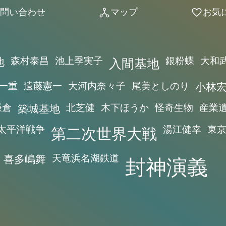
問い合わせ
マップ
お気
network_node
favorite
地
森村泰昌
池上季実子
入間基地
銀粉蝶
大和
一重
遠藤憲一
大河内奈々子
尾美としのり
小林
鎌倉
築城基地
北芝健
木下ほうか
怪奇生物
産業
太平洋戦争
第二次世界大戦
湯江健幸
東
喜多嶋舞
天竜浜名湖鉄道
封神演義