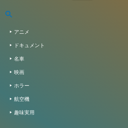
:
アニメ
ドキュメント
名車
映画
ホラー
航空機
趣味実用