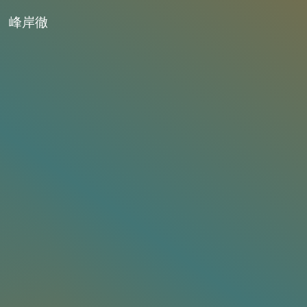
判
峰岸徹