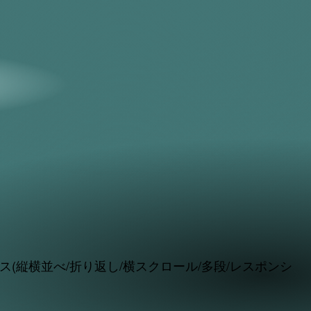
ラダイス(縦横並べ/折り返し/横スクロール/多段/レスポンシ