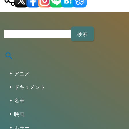
検
索
:
アニメ
ドキュメント
名車
映画
ホラー