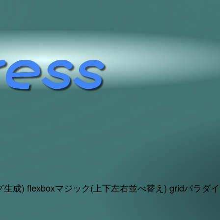
グ生成) flexboxマジック(上下左右並べ替え) gridパ