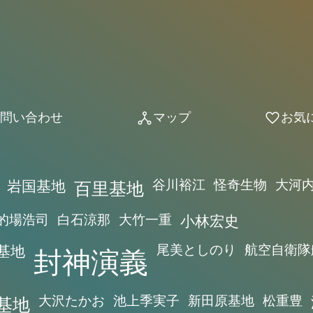
問い合わせ
マップ
お気
network_node
favorite
岩国基地
百里基地
谷川裕江
怪奇生物
大河
的場浩司
白石涼那
大竹一重
小林宏史
基地
封神演義
尾美としのり
航空自衛隊
基地
大沢たかお
池上季実子
新田原基地
松重豊