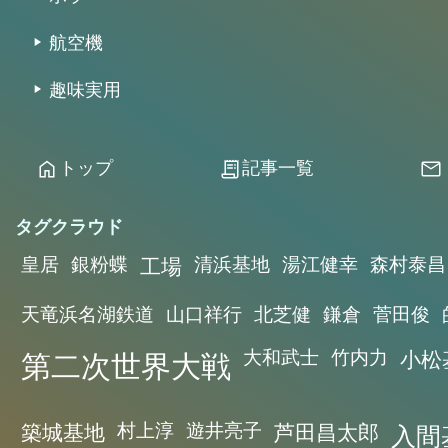
航空機
趣味実用
トップ
記事一覧
home
receipt_long
mail
タグクラウド
皇居
銀粉蝶
工場
清浜基地
湯江健幸
森村泰昌
天竜浜名湖鉄道
山口祥行
北芝健
鎌倉
菅田俊
第二次世界大戦
大和武士
竹内力
小松
築城基地
村上淳
遊井亮子
芦田昌太郎
入間