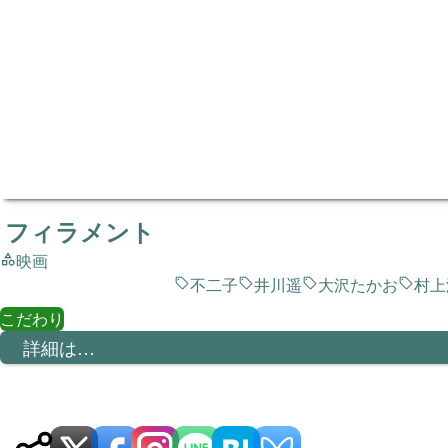
フィラメント
映画
不二子
井川遥
大沢たかお
村上
こだわり
詳細は…