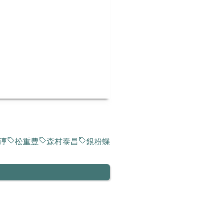
淳
松重豊
森村泰昌
銀粉蝶