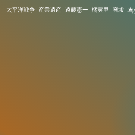
太平洋戦争
産業遺産
遠藤憲一
橘実里
廃墟
喜