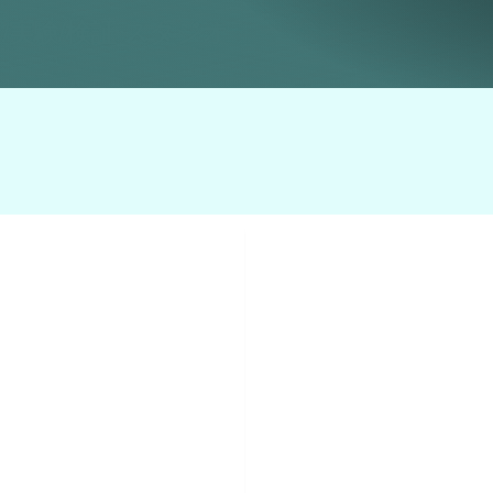
/実験/検証 スタジオ