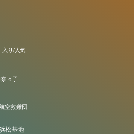
に入り/人気
内奈々子
航空救難団
浜松基地