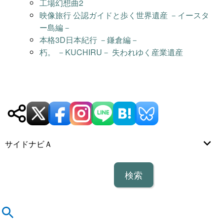
工場幻想曲2
映像旅行 公認ガイドと歩く世界遺産 －イースタ
ー島編－
本格3D日本紀行 －鎌倉編－
朽。 －KUCHIRU－ 失われゆく産業遺産
サイドナビＡ
検
索
: