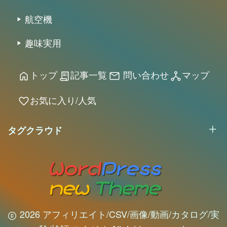
航空機
趣味実用
トップ
記事一覧
問い合わせ
マップ
home
receipt_long
mail
network_node
お気に入り/人気
favorite
タグクラウド
2026 アフィリエイト/CSV/画像/動画/カタログ/実