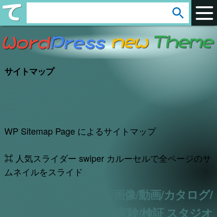
arrow_circle_down
s
e
a
r
サイトマップ
c
h
:
WP Sitemap Page によるサイトマップ
⌘ 人気スライダー swiper カルーセルで全ページのサ
ムネイルをスライド
アフィリエイト/CSV/画像/動画/カタログ/
実験/検証 スタジオ