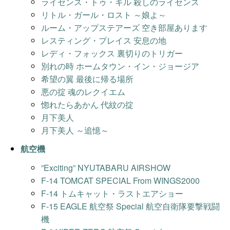
ライセンス・トゥ・キル 殺しのライセンス
リトル・ガール・ロスト ～娘よ～
ルーム・アップステアーズ 空き部屋あります
レスティング・プレイス 安息の地
レディ・フォックス 裏切りのトリガー
別れの時 ホームタウン・イン・ジョージア
希望の翼 最後に帰る場所
悪の掟 魂のレクイエム
惚れたらあかん 代紋の掟
月下美人
月下美人 ～追憶～
航空機
”Exciting” NYUTABARU AIRSHOW
F-14 TOMCAT SPECIAL From WINGS2000
F-14 トムキャット・ラストエアショー
F-15 EAGLE 航空祭 Special 航空自衛隊要撃戦闘
機