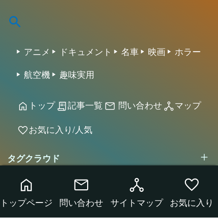
アニメ
ドキュメント
名車
映画
ホラー
航空機
趣味実用
トップ
記事一覧
問い合わせ
マップ
home
receipt_long
mail
network_node
お気に入り/人気
favorite
タグクラウド
home
mail
network_node
favorite
トップページ
問い合わせ
サイトマップ
お気に入り