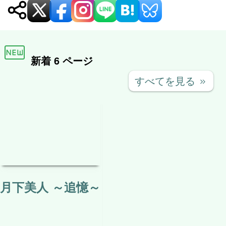
ン
新着 6 ページ
すべてを見る
keyboard_double_arrow_right
月下美人 ～追憶～