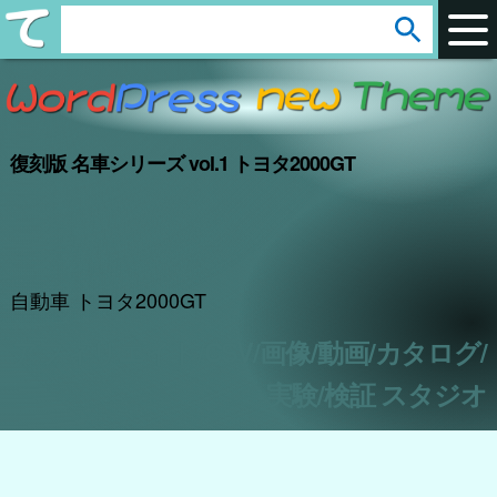
arrow_circle_down
s
e
a
r
復刻版 名車シリーズ vol.1 トヨタ2000GT
c
h
:
自動車 トヨタ2000GT
アフィリエイト/CSV/画像/動画/カタログ/
実験/検証 スタジオ