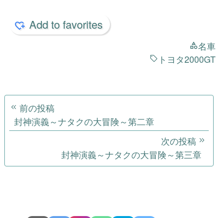
Add to favorites
名車
トヨタ2000GT
投
前の投稿
稿
封神演義～ナタクの大冒険～第二章
ナ
次の投稿
封神演義～ナタクの大冒険～第三章
ビ
ゲ
ー
シ
ョ