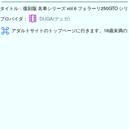
theaters
プロバイダ：
DUGA(デュガ)
keyboard_command_key
アダルトサイトのトップページに行きます。18歳未満の