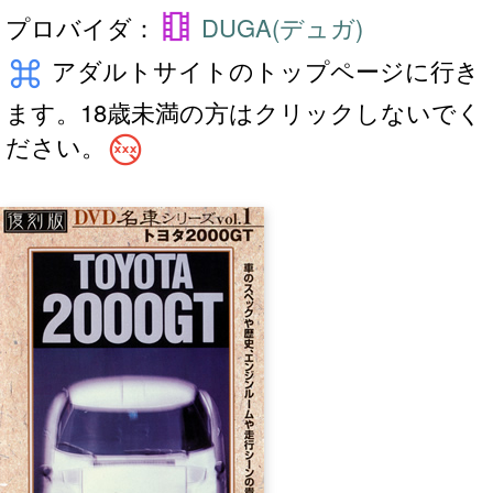
theaters
プロバイダ：
DUGA(デュガ)
keyboard_command_key
アダルトサイトのトップページに行き
ます。18歳未満の方はクリックしないでく
no_adult_content
ださい。