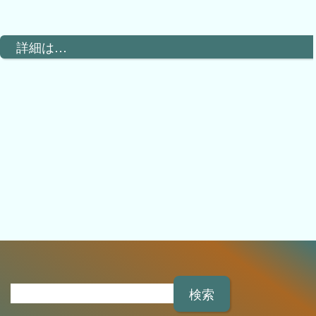
詳細は…
検
索
: