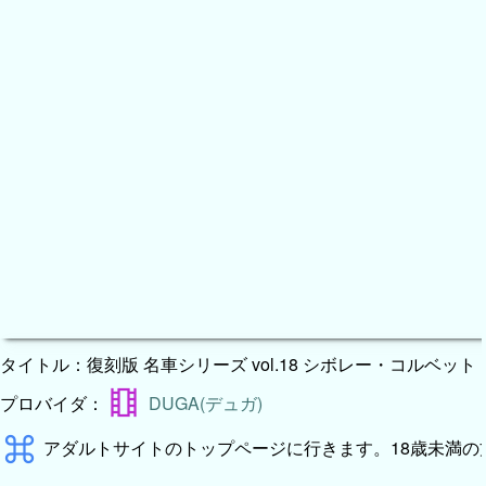
タイトル：復刻版 名車シリーズ vol.18 シボレー・コルベット
theaters
プロバイダ：
DUGA(デュガ)
keyboard_command_key
アダルトサイトのトップページに行きます。18歳未満の