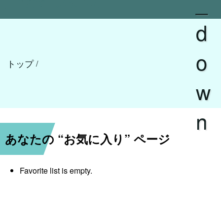
_
実験/検証 スタジオ
d
o
トップ
/
w
n
あなたの “お気に入り” ページ
Favorite list is empty.