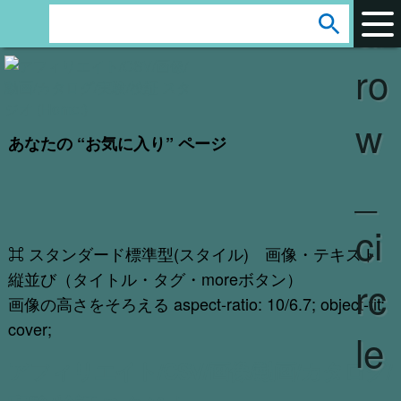
ar
s
e
ro
a
r
w
c
あなたの “お気に入り” ページ
h
_
:
ci
⌘ スタンダード標準型(スタイル) 画像・テキスト
縦並び（タイトル・タグ・moreボタン）
rc
画像の高さをそろえる aspect-ratio: 10/6.7; object-fit:
cover;
le
アフィリエイト/CSV/画像/動画/カタログ/