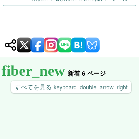
ビ
ゲ
ー
シ
ョ
ン
新着 6 ページ
すべてを見る
keyboard_double_arrow_right