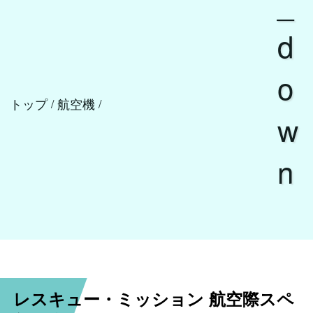
_
d
o
トップ
航空機
/
/
w
n
レスキュー・ミッション 航空際スペ