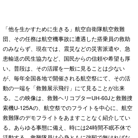
「他を生かすために生きる」航空自衛隊航空救難
団、その任務は航空機事故に遭遇した搭乗員の救助
のみならず、現在では、震災などの災害派遣や、急
患輸送の民生協力など、国民からの信頼や希望も厚
い。普段は、その活躍を一般に見ることは少ない
が、毎年全国各地で開催される航空祭にて、その活
動の一端を「救難展示飛行」にて見ることが出来
る。この映像は、救難ヘリコプターUH-60Jと救難捜
索機U-125Aの、航空祭でのフライトを中心に、航空
救難隊のデモフライトをあますことなく紹介してい
る。あらゆる事態に備え、時には24時間不眠不休で
活動する、救難隊員は心身ともに強靭で無ければな