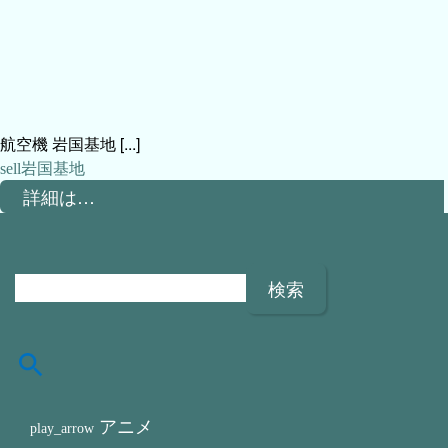
航空機 岩国基地 [...]
岩国基地
詳細は…
検
索
:
アニメ