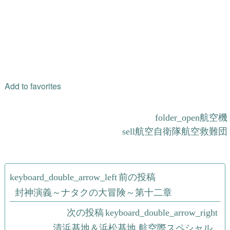
Add to favorites
航空機
航空自衛隊航空救難団
投
前の投稿
稿
封神演義～ナタクの大冒険～第十二章
ナ
次の投稿
清浜基地＆浜松基地 航空際スペシャル