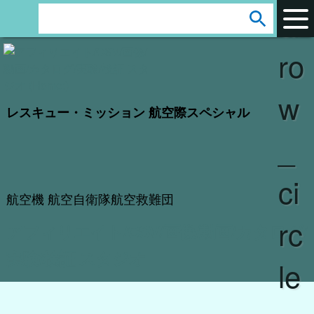
ar
s
e
ro
a
r
w
c
レスキュー・ミッション 航空際スペシャル
h
_
:
ci
航空機 航空自衛隊航空救難団
rc
アフィリエイト/CSV/画像/動画/カタログ/
実験/検証 スタジオ
le