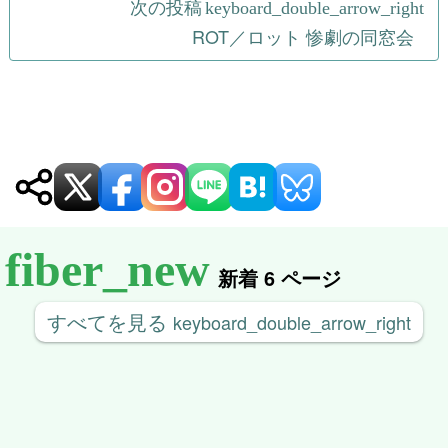
ナ
次の投稿
ROT／ロット 惨劇の同窓会
ビ
ゲ
ー
シ
ョ
ン
新着 6 ページ
すべてを見る
keyboard_double_arrow_right