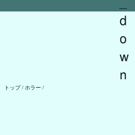
_
実験/検証 スタジオ
d
o
w
n
トップ
ホラー
/
/