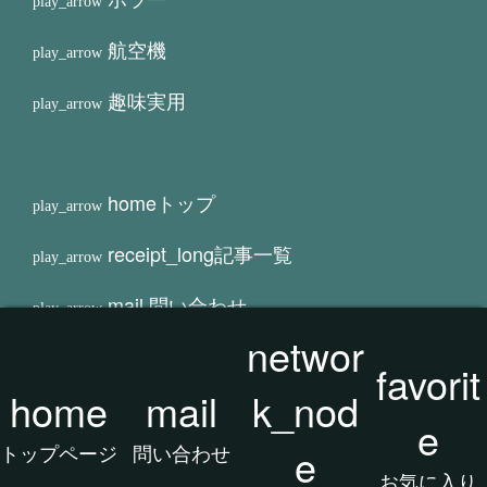
航空機
趣味実用
home
トップ
receipt_long
記事一覧
mail
問い合わせ
networ
network_node
マップ
favorit
home
mail
k_nod
favorite
お気に入り/人気
e
トップページ
問い合わせ
e
タグクラウド
お気に入り