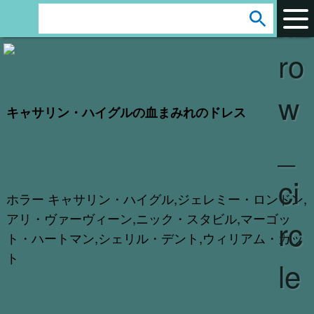
ar
s
e
ro
a
r
w
c
キャサリン・ハイグルの血まみれのドレス
h
_
:
ci
ホラー キャサリン・ハイグル,ジェレミー・ロンドン,
アリ・ヴァーヴィーン,ニック・スタビル,マーゴッ
rc
ト・ハートマン,シェリル・デント,ウィリアム・カッ
ト
le
アフィリエイト/CSV/画像/動画/カタログ/