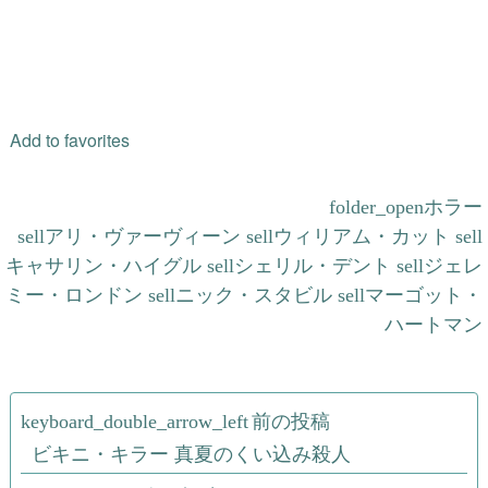
Add to favorites
ホラー
アリ・ヴァーヴィーン
ウィリアム・カット
キャサリン・ハイグル
シェリル・デント
ジェレ
ミー・ロンドン
ニック・スタビル
マーゴット・
ハートマン
投
前の投稿
稿
ビキニ・キラー 真夏のくい込み殺人