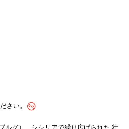
no_adult_content
ください。
ブルグ）、シシリアで繰り広げられた 壮
モンゴメリー将軍など、歴史に名だたる