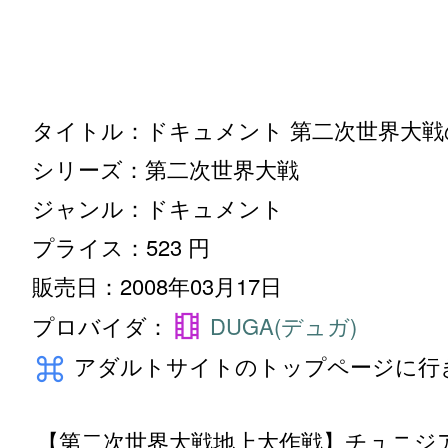
ジャンル：ドキュメント
プライス：523 円
販売日：2008年03月17日
theaters
プロバイダ：
DUGA(デュガ)
keyboard_command_key
アダルトサイトのトップページに行
【第二次世界大戦地上大作戦】チュニジ
絶な対独攻防戦の様子を伝える迫真のド
名将の最前線の姿も捉えた貴重な記録映像