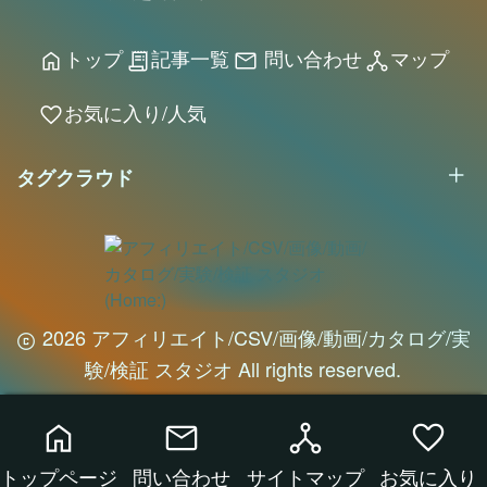
航空機
趣味実用
トップ
記事一覧
問い合わせ
マップ
home
receipt_long
mail
network_node
お気に入り/人気
favorite
タグクラウド
2026 アフィリエイト/CSV/画像/動画/カタログ/実
験/検証 スタジオ All rights reserved.
home
mail
network_node
favorite