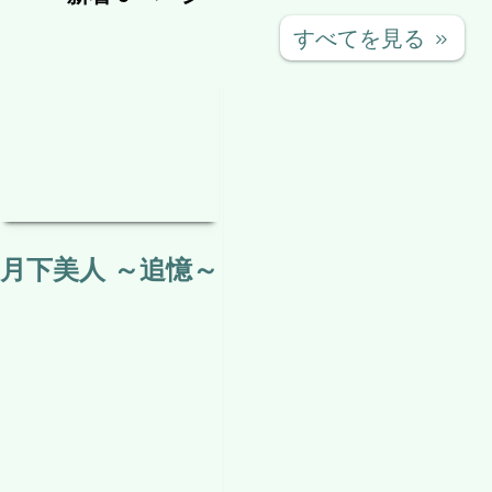
すべてを見る
keyboard_double_arrow_right
月下美人 ～追憶～