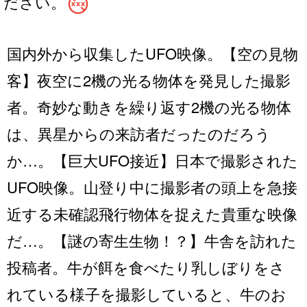
no_adult_content
ださい。
国内外から収集したUFO映像。【空の見物
客】夜空に2機の光る物体を発見した撮影
者。奇妙な動きを繰り返す2機の光る物体
は、異星からの来訪者だったのだろう
か…。【巨大UFO接近】日本で撮影された
UFO映像。山登り中に撮影者の頭上を急接
近する未確認飛行物体を捉えた貴重な映像
だ…。【謎の寄生生物！？】牛舎を訪れた
投稿者。牛が餌を食べたり乳しぼりをさ
れている様子を撮影していると、牛のお