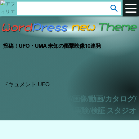
arrow_circle_down
s
e
a
r
投稿！UFO・UMA 未知の衝撃映像10連発
c
h
:
ドキュメント UFO
アフィリエイト/CSV/画像/動画/カタログ/
実験/検証 スタジオ