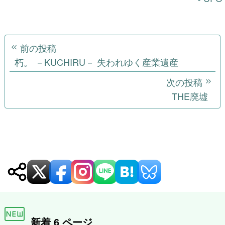
投
前の投稿
稿
朽。 －KUCHIRU－ 失われゆく産業遺産
ナ
次の投稿
THE廃墟
ビ
ゲ
ー
シ
ョ
ン
新着 6 ページ