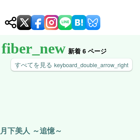
ゲ
ー
シ
ョ
ン
新着 6 ページ
すべてを見る
keyboard_double_arrow_right