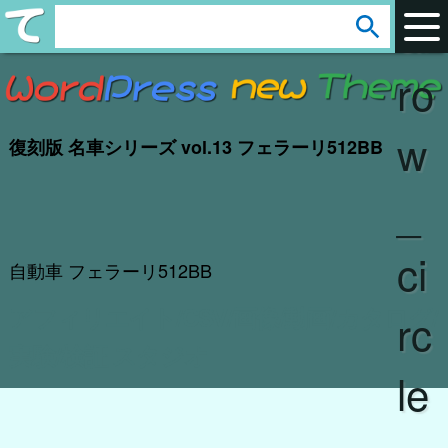
ar
s
e
ro
a
r
w
復刻版 名車シリーズ vol.13 フェラーリ512BB
c
h
_
:
ci
自動車 フェラーリ512BB
アフィリエイト/CSV/画像/動画/カタログ/
rc
実験/検証 スタジオ
le