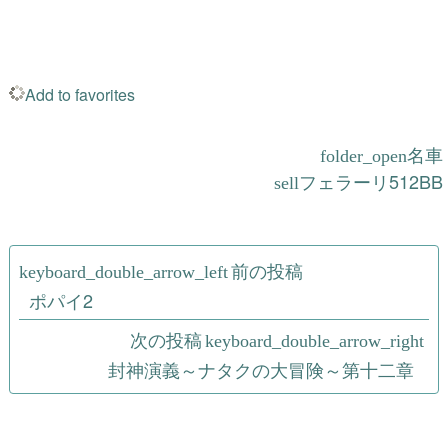
Add to favorites
名車
フェラーリ512BB
投
前の投稿
稿
ポパイ2
ナ
次の投稿
封神演義～ナタクの大冒険～第十二章
ビ