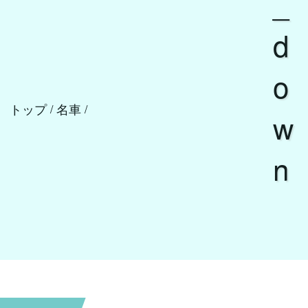
_
d
o
トップ
名車
/
/
w
n