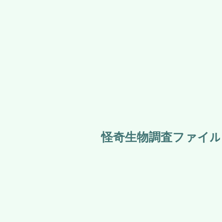
月下美人 ～追憶～
怪奇生物調査ファイル 