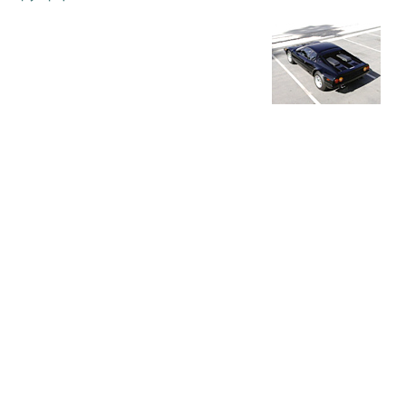
“復刻版 名車シリーズ vol.13 フェラーリ512BB”の動
画サイト へ！