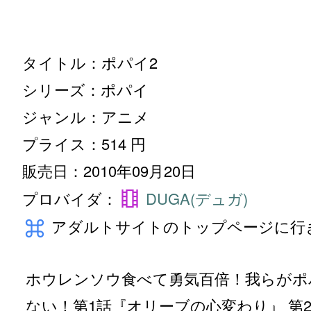
ジャンル：アニメ
プライス：514 円
販売日：2010年09月20日
theaters
プロバイダ：
DUGA(デュガ)
keyboard_command_key
アダルトサイトのトップページに行
ホウレンソウ食べて勇気百倍！我らがポ
ない！第1話『オリーブの心変わり』 第
プへの大作戦』