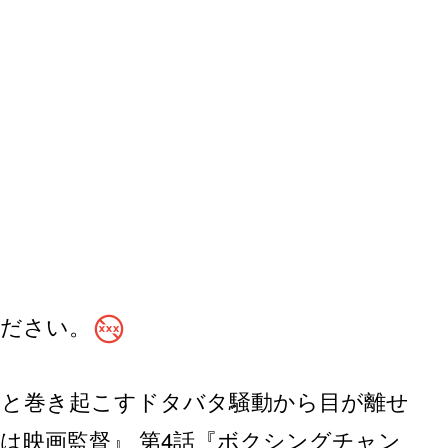
no_adult_content
ください。
どと巻き起こすドタバタ騒動から目が離せ
イは映画監督』 第4話『ボクシングチャン