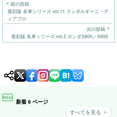
投
前の投稿
稿
復刻版 名車シリーズ vol.11 ランボルギーニ・デ
ィアブロ
ナ
次の投稿
ビ
復刻版 名車シリーズ vol.2 ホンダS800／S600
ゲ
ー
シ
ョ
ン
新着 6 ページ
すべてを見る
keyboard_double_arrow_right