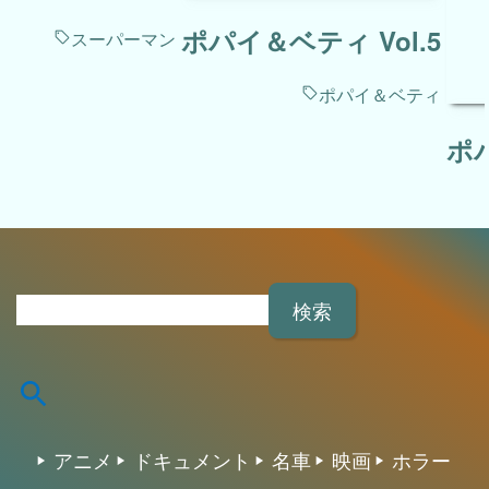
ポパイ＆ベティ Vol.5
スーパーマン
ポパイ＆ベティ
ポパ
検
索
:
アニメ
ドキュメント
名車
映画
ホラー