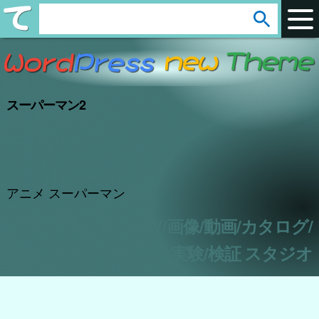
arrow_circle_down
s
e
a
r
スーパーマン2
c
h
:
アニメ スーパーマン
アフィリエイト/CSV/画像/動画/カタログ/
実験/検証 スタジオ