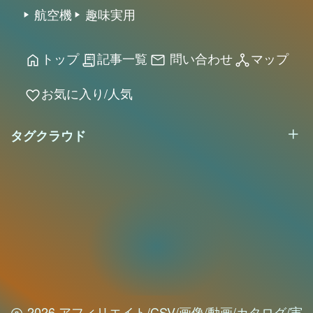
航空機
趣味実用
トップ
記事一覧
問い合わせ
マップ
home
receipt_long
mail
network_node
お気に入り/人気
favorite
タグクラウド
2026 アフィリエイト/CSV/画像/動画/カタログ/実