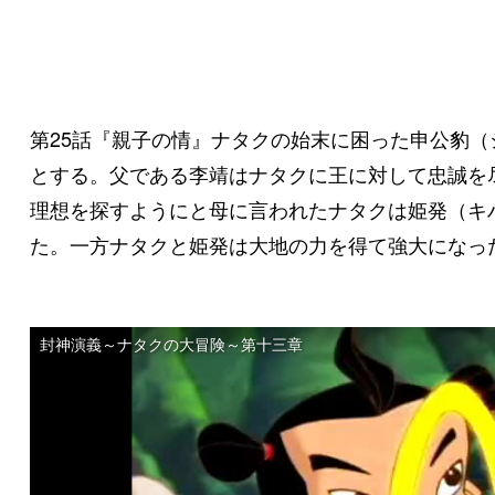
第25話『親子の情』ナタクの始末に困った申公豹
とする。父である李靖はナタクに王に対して忠誠を
理想を探すようにと母に言われたナタクは姫発（キ
た。一方ナタクと姫発は大地の力を得て強大になっ