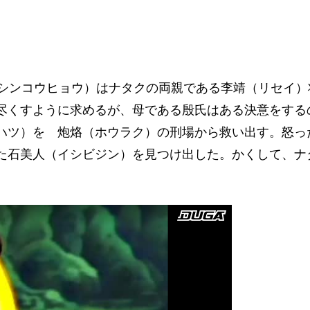
（シンコウヒョウ）はナタクの両親である李靖（リセイ
尽くすように求めるが、母である殷氏はある決意をする
ハツ）を 炮烙（ホウラク）の刑場から救い出す。怒っ
た石美人（イシビジン）を見つけ出した。かくして、ナ