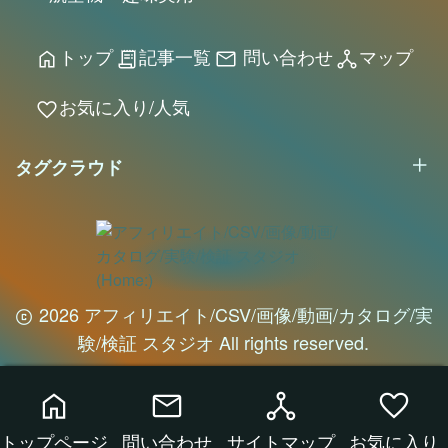
トップ
記事一覧
問い合わせ
マップ
home
receipt_long
mail
network_node
お気に入り/人気
favorite
タグクラウド
2026 アフィリエイト/CSV/画像/動画/カタログ/実
験/検証 スタジオ All rights reserved.
home
mail
network_node
favorite
トップページ
問い合わせ
サイトマップ
お気に入り