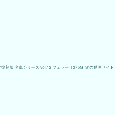
“復刻版 名車シリーズ vol.12 フェラーリ275GTS”の動画サイ
タイトル：復刻版 名車シリーズ vol.12 フェラーリ275GTS
シリ