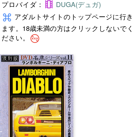
theaters
プロバイダ：
DUGA(デュガ)
keyboard_command_key
アダルトサイトのトップページに行き
ます。18歳未満の方はクリックしないでく
no_adult_content
ださい。