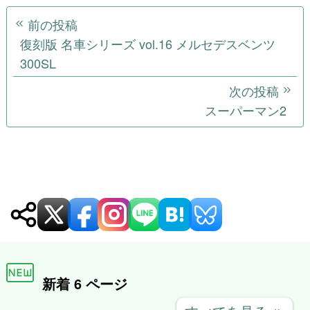
投
前の投稿
稿
復刻版 名車シリーズ vol.16 メルセデスベンツ
300SL
ナ
次の投稿
ビ
スーパーマン2
ゲ
ー
シ
ョ
ン
新着 6 ページ