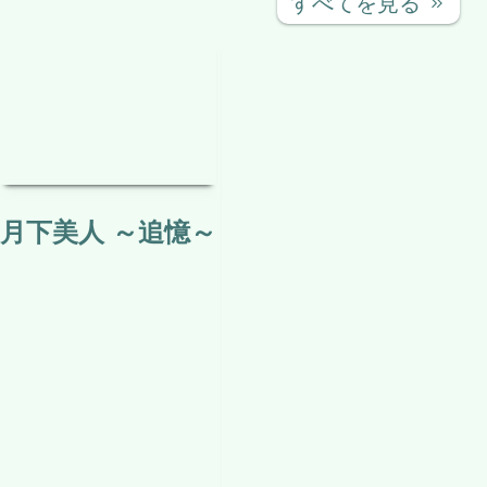
すべてを見る
keyboard_double_arrow_right
月下美人 ～追憶～