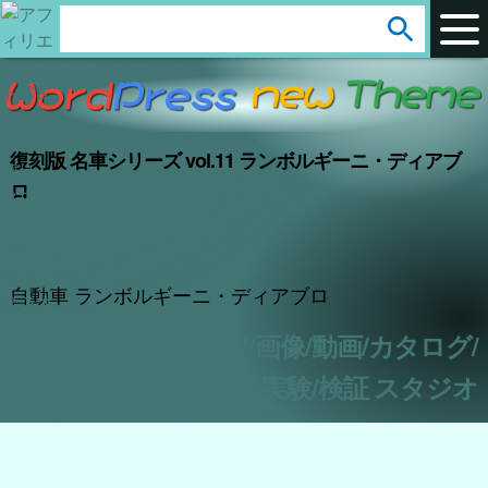
arrow_circle_down
s
e
a
r
復刻版 名車シリーズ vol.11 ランボルギーニ・ディアブ
c
ロ
h
:
自動車 ランボルギーニ・ディアブロ
アフィリエイト/CSV/画像/動画/カタログ/
実験/検証 スタジオ