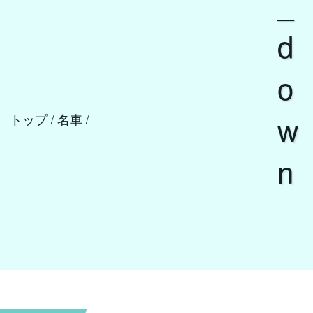
_
d
o
w
トップ
名車
/
/
n