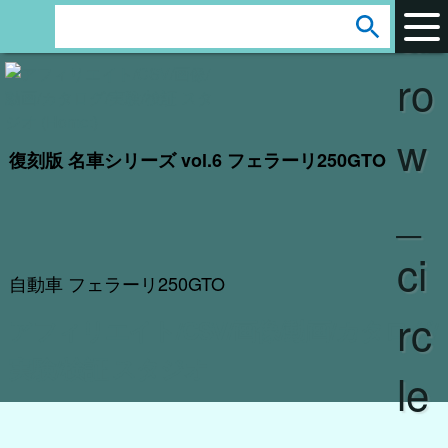
ar
s
e
ro
a
r
w
c
復刻版 名車シリーズ vol.6 フェラーリ250GTO
h
_
:
ci
自動車 フェラーリ250GTO
rc
アフィリエイト/CSV/画像/動画/カタログ/
実験/検証 スタジオ
le