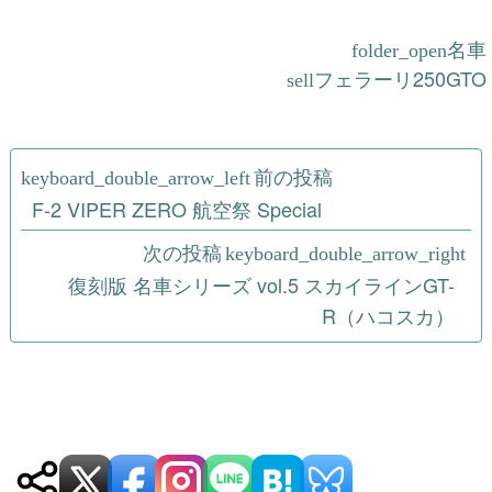
名車
フェラーリ250GTO
投
前の投稿
稿
F-2 VIPER ZERO 航空祭 Special
ナ
次の投稿
復刻版 名車シリーズ vol.5 スカイラインGT-
ビ
R（ハコスカ）
ゲ
ー
シ
ョ