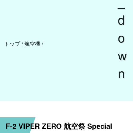
_
d
o
トップ
航空機
/
/
w
n
F-2 VIPER ZERO 航空祭 Special