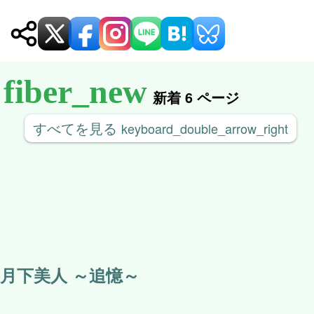
シ
ョ
ン
新着 6 ページ
すべてを見る
keyboard_double_arrow_right
月下美人 ～追憶～