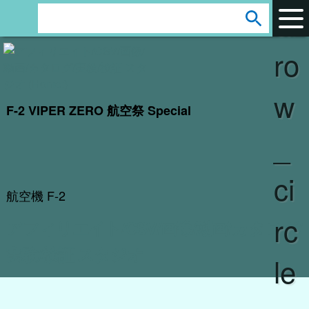
ar
s
e
ro
a
r
w
c
F-2 VIPER ZERO 航空祭 Special
h
_
:
ci
航空機 F-2
rc
アフィリエイト/CSV/画像/動画/カタログ/
実験/検証 スタジオ
le