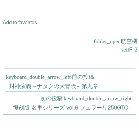
Add to favorites
航空機
F-2
投
前の投稿
稿
封神演義～ナタクの大冒険～第九章
ナ
次の投稿
復刻版 名車シリーズ vol.6 フェラーリ250GTO
ビ
ゲ
ー