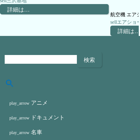
三沢基地
詳細は…
航空機 エアショー
エアショ
詳細は…
検
索
:
アニメ
ドキュメント
名車