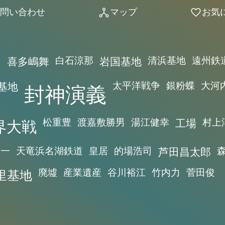
問い合わせ
マップ
お気
network_node
favorite
り
喜多嶋舞
白石涼那
岩国基地
清浜基地
遠州鉄
基地
封神演義
太平洋戦争
銀粉蝶
大河
界大戦
松重豊
渡嘉敷勝男
湯江健幸
工場
村上
憲一
天竜浜名湖鉄道
皇居
的場浩司
芦田昌太郎
里基地
廃墟
産業遺産
谷川裕江
竹内力
菅田俊