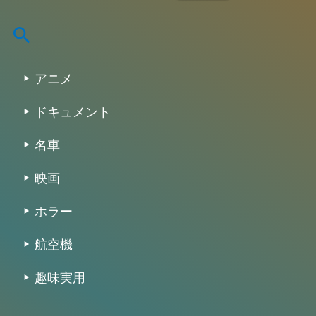
:
アニメ
ドキュメント
名車
映画
ホラー
航空機
趣味実用