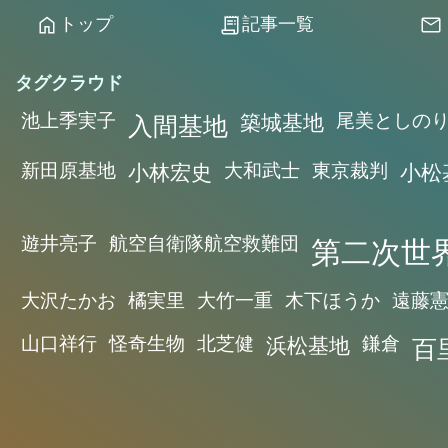
トップ
記事一覧
home
receipt_long
mail
タグクラウド
池上季実子
入間基地
築城基地
尾美としの
新田原基地
小林宏史
大和武士
東京裁判
小松
遊井亮子
航空自衛隊航空救難団
第二次世
大沢たかお
橘実里
大竹一重
木下ほうか
遠藤
山口祥行
怪奇生物
北芝健
浜松基地
鎌倉
百