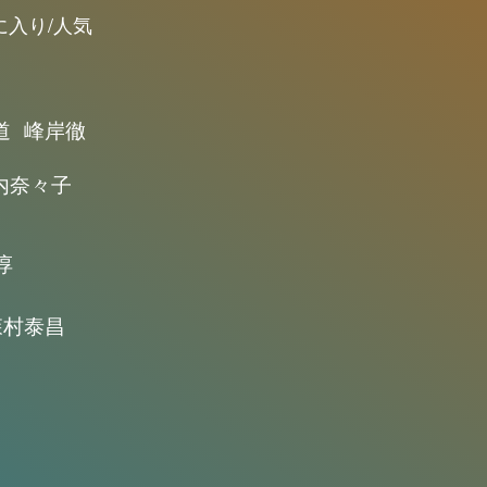
に入り/人気
道
峰岸徹
内奈々子
淳
森村泰昌