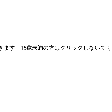
インGT-R（ハコスカ）”の動画サイト へ！