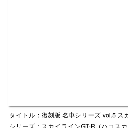
車のスペックや歴史、エンジンルームや走
DOHC、4バルブ、160ps、S20エ
度！！