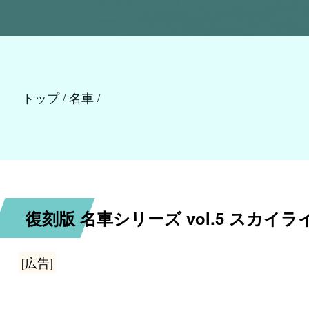
トップ
名車
/
/
復刻版 名車シリーズ vol.5 スカイ
[広告]