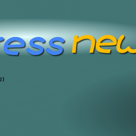
カ）
/実験/検証 スタジオ