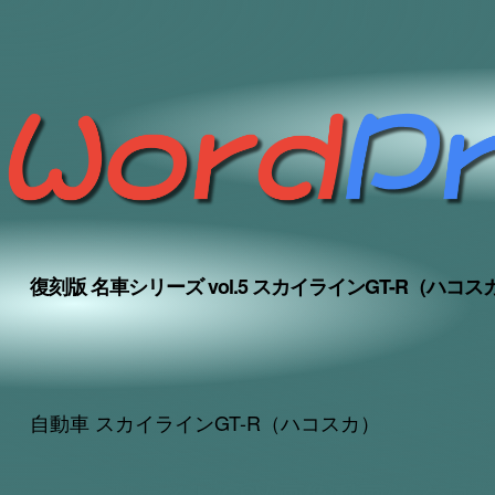
復刻版 名車シリーズ vol.5 スカイラインGT-R（ハコス
自動車 スカイラインGT-R（ハコスカ）
アフィリエイト/CSV/画像/動画/カタログ