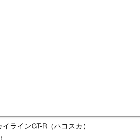
行シーンの貴重映像。’69日本GPツーリン
ンジン搭載。’71富士グラン・チャンピオンレ