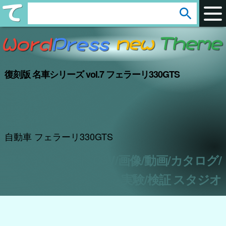
arrow_circle_down
s
e
a
r
復刻版 名車シリーズ vol.7 フェラーリ330GTS
c
h
:
自動車 フェラーリ330GTS
アフィリエイト/CSV/画像/動画/カタログ/
実験/検証 スタジオ