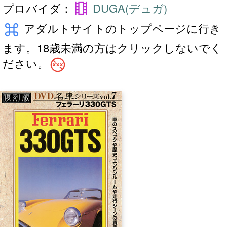
theaters
プロバイダ：
DUGA(デュガ)
keyboard_command_key
アダルトサイトのトップページに行き
ます。18歳未満の方はクリックしないでく
no_adult_content
ださい。