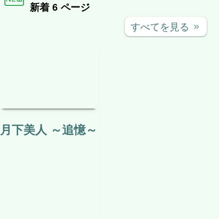
新着 6 ページ
すべてを見る
keyboard_double_arrow_right
月下美人 ～追憶～