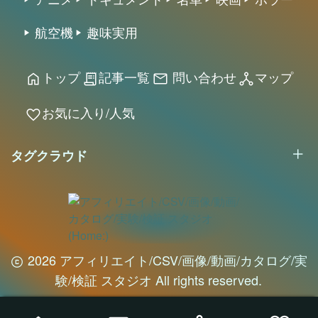
アニメ
ドキュメント
名車
映画
ホラー
航空機
趣味実用
トップ
記事一覧
問い合わせ
マップ
home
receipt_long
mail
network_node
お気に入り/人気
favorite
タグクラウド
2026 アフィリエイト/CSV/画像/動画/カタログ/実
験/検証 スタジオ All rights reserved.