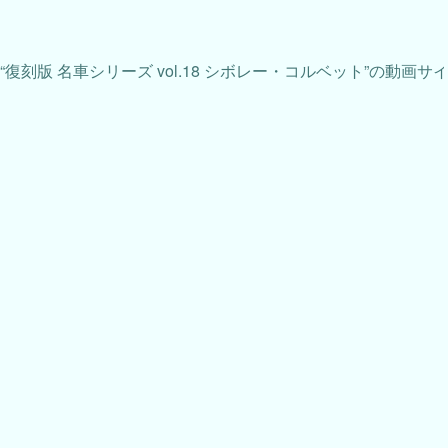
“復刻版 名車シリーズ vol.18 シボレー・コルベット”の動画サ
タイトル：復刻版 名車シリーズ vol.18 シボレー・コルベット
theaters
プロバイダ：
DUGA(デュガ)
keyboard_command_key
アダルトサイトのトップページに行きます。18歳未満の
Add to favorites