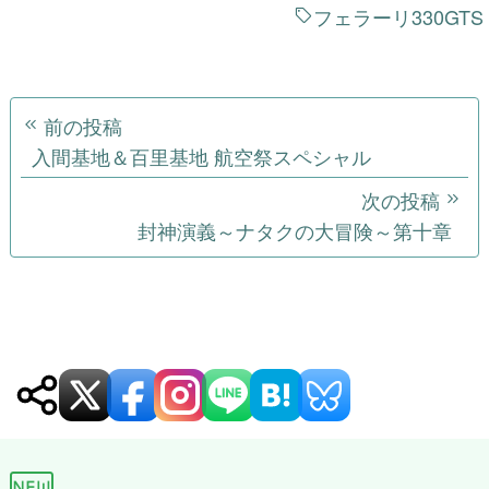
フェラーリ330GTS
投
前の投稿
稿
入間基地＆百里基地 航空祭スペシャル
ナ
次の投稿
封神演義～ナタクの大冒険～第十章
ビ
ゲ
ー
シ
ョ
ン