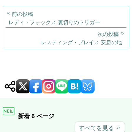
月下美人 ～追憶～
怪奇生物調査ファイル 