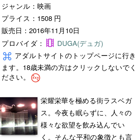
ジャンル：映画
プライス：1508 円
販売日：2016年11月10日
theaters
プロバイダ：
DUGA(デュガ)
keyboard_command_key
アダルトサイトのトップページに行き
ます。18歳未満の方はクリックしないでく
no_adult_content
ださい。
栄耀栄華を極める街ラスベガ
ス。今夜も眠らずに、人々の
様々な欲望を飲み込んでい
く。そんな平和の象徴とも言