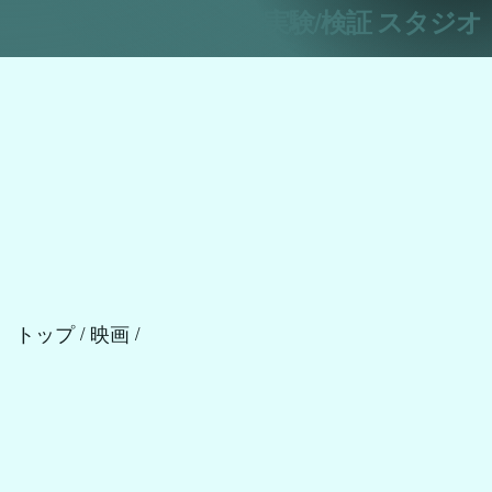
実験/検証 スタジオ
トップ
映画
/
/