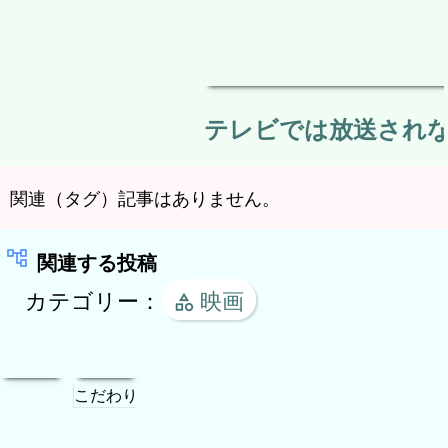
こだわり
検
索
:
アニメ
ドキュメント
名車
映画
ホラー
航空機
趣味実用
トップ
記事一覧
問い合わせ
マップ
home
receipt_long
mail
network_node
お気に入り/人気