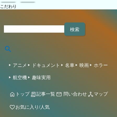
favorite
タグクラウド
2026 アフィリエイト/CSV/画像/動画/カタログ/実
験/検証 スタジオ All rights reserved.
home
mail
network_node
favorite
トップページ
問い合わせ
サイトマップ
お気に入り