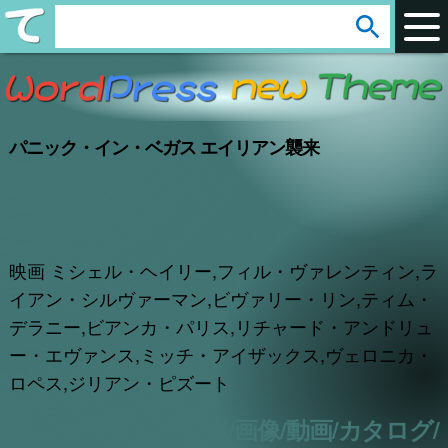
arrow_circle_down
s
e
a
r
パニック・イン・ベガス エイリアン襲来
c
h
:
映画 ミシェル・ヘイリー,フィル・ヴァレンティン,ラ
イアン・シルヴァーマン,ビヴァリー・リン,ティム・
デラニー,ビアンカ・パリス,リチャード・アンドリュ
ー・エヴァンス,ミッチ・アイザックス,ヴェロニカ・
ロペス,ジリアン・ピズート
アフィリエイト/CSV/画像/動画/カタログ/