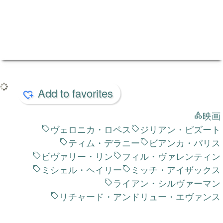
ナ
次の投稿
レスティング・プレイス 安息の地
ビ
ゲ
ー
シ
ョ
ン
新着 6 ページ
すべてを見る
keyboard_double_arrow_right