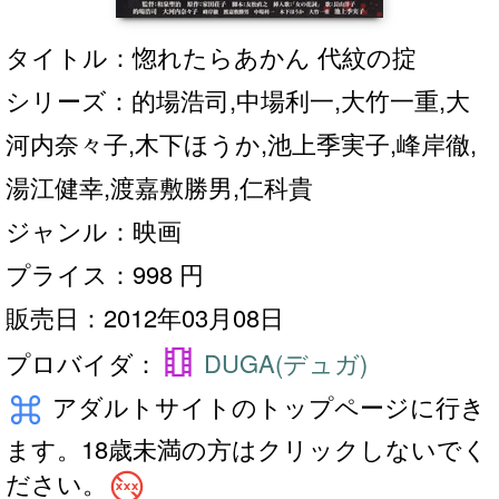
タイトル：惚れたらあかん 代紋の掟
シリーズ：的場浩司,中場利一,大竹一重,大
河内奈々子,木下ほうか,池上季実子,峰岸徹,
湯江健幸,渡嘉敷勝男,仁科貴
ジャンル：映画
プライス：998 円
販売日：2012年03月08日
theaters
プロバイダ：
DUGA(デュガ)
keyboard_command_key
アダルトサイトのトップページに行き
ます。18歳未満の方はクリックしないでく
no_adult_content
ださい。