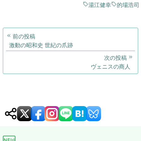
ー
シ
ョ
ン
新着 6 ページ
すべてを見る
keyboard_double_arrow_right
月下美人 ～追憶～