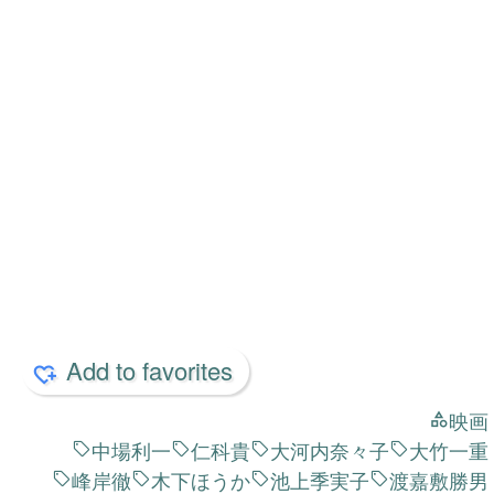
Add to favorites
映画
中場利一
仁科貴
大河内奈々子
大竹一重
峰岸徹
木下ほうか
池上季実子
渡嘉敷勝男
湯江健幸
的場浩司
投
前の投稿
稿
激動の昭和史 世紀の爪跡
ナ
次の投稿
ヴェニスの商人
ビ
ゲ