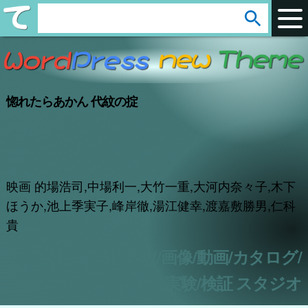
arrow_circle_down
s
e
a
r
惚れたらあかん 代紋の掟
c
h
:
映画 的場浩司,中場利一,大竹一重,大河内奈々子,木下
ほうか,池上季実子,峰岸徹,湯江健幸,渡嘉敷勝男,仁科
貴
アフィリエイト/CSV/画像/動画/カタログ/
実験/検証 スタジオ