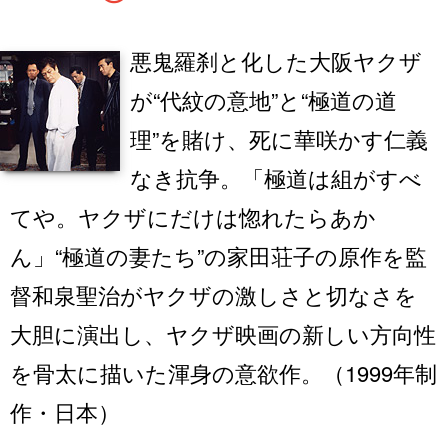
悪鬼羅刹と化した大阪ヤクザ
が“代紋の意地”と“極道の道
理”を賭け、死に華咲かす仁義
なき抗争。「極道は組がすべ
てや。ヤクザにだけは惚れたらあか
ん」“極道の妻たち”の家田荘子の原作を監
督和泉聖治がヤクザの激しさと切なさを
大胆に演出し、ヤクザ映画の新しい方向性
を骨太に描いた渾身の意欲作。（1999年制
作・日本）