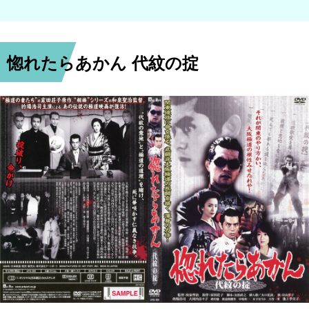
惚れたらあかん 代紋の掟