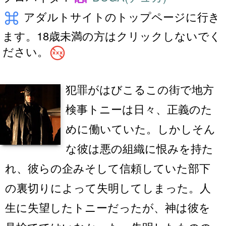
keyboard_command_key
アダルトサイトのトップページに行き
ます。18歳未満の方はクリックしないでく
no_adult_content
ださい。
犯罪がはびこるこの街で地方
検事トニーは日々、正義のた
めに働いていた。しかしそん
な彼は悪の組織に恨みを持た
れ、彼らの企みそして信頼していた部下
の裏切りによって失明してしまった。人
生に失望したトニーだったが、神は彼を