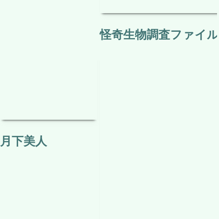
こだわり
検
索
:
アニメ
ドキュメント
名車
映画
ホラー
航空機
趣味実用
トップ
記事一覧
問い合わせ
マップ
home
receipt_long
mail
network_node