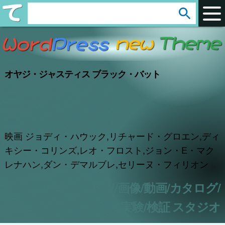
arrow_circle_down
s
e
a
r
オヤジ・ジャスティス ブラック・バット
c
h
:
映画 ジョディ・ハウック,リチャード・グロエン,ディ
キシー・コリンズ,レオ・フロスト,ジョン・E・マク
レナハン,ダン・デマルブレ,セリーヌ・フィリオン
アフィリエイト/CSV/画像/動画/カタログ/
実験/検証 スタジオ