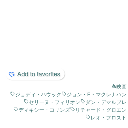
新着 6 ページ
すべてを見る
keyboard_double_arrow_right
月下美人 ～追憶～