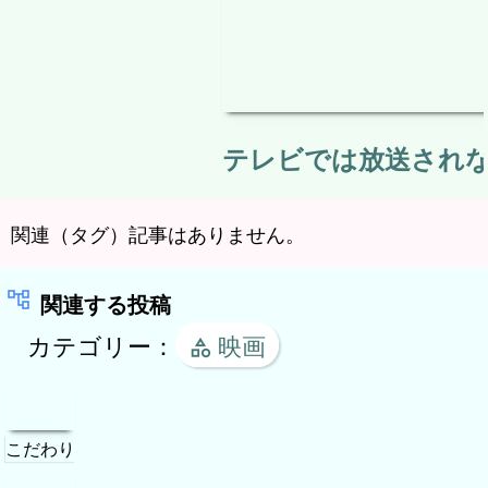
お気に入り/人気
favorite
タグクラウド
2026 アフィリエイト/CSV/画像/動画/カタログ/実
験/検証 スタジオ All rights reserved.
home
mail
network_node
favorite
トップページ
問い合わせ
サイトマップ
お気に入り