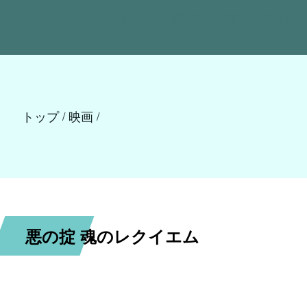
アフィリエイト/CSV/画像/動画/カタログ
トップ
映画
/
/
悪の掟 魂のレクイエム