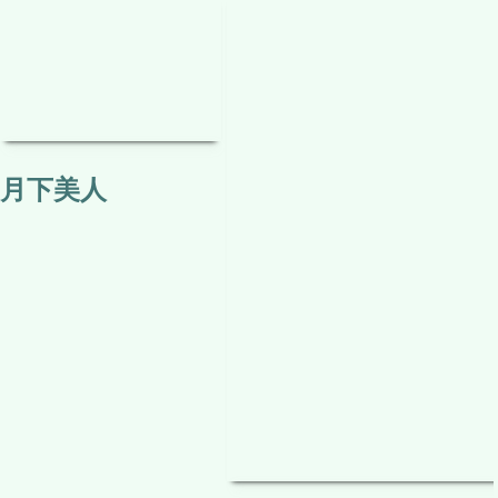
テレビでは放送されない
関連（タグ）記事はありません。
関連する投稿
カテゴリー：
映画