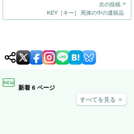
ョ
ン
新着 6 ページ
すべてを見る
keyboard_double_arrow_right
月下美人 ～追憶～