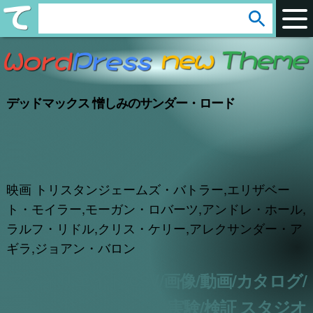
arrow_circle_down
s
e
a
r
デッドマックス 憎しみのサンダー・ロード
c
h
:
映画 トリスタンジェームズ・バトラー,エリザベー
ト・モイラー,モーガン・ロバーツ,アンドレ・ホール,
ラルフ・リドル,クリス・ケリー,アレクサンダー・ア
ギラ,ジョアン・バロン
アフィリエイト/CSV/画像/動画/カタログ/
実験/検証 スタジオ