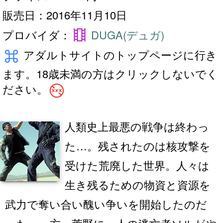
販売日：2016年11月10日
theaters
プロバイダ：
DUGA(デュガ)
keyboard_command_key
アダルトサイトのトップページに行き
ます。18歳未満の方はクリックしないでく
no_adult_content
ださい。
人類史上最悪の戦争は終わっ
た…。残されたのは核攻撃を
受けた荒廃した世界。人々は
生き残るための物資と資源を
武力で奪い合い醜い争いを開始したのだ