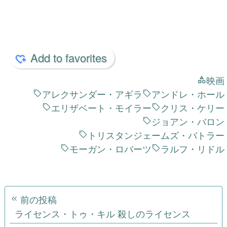
エリザベート・モイラー
クリス・ケリー
ジョアン・バロン
トリスタンジェームズ・バトラー
モーガン・ロバーツ
ラルフ・リドル
投
前の投稿
稿
ライセンス・トゥ・キル 殺しのライセンス
ナ
次の投稿
KEY［キー］ 死体の中の遺留品
ビ
ゲ
ー
シ