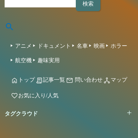
トップ
記事一覧
問い合わせ
マップ
home
receipt_long
mail
network_node
お気に入り/人気
favorite
タグクラウド
2026 アフィリエイト/CSV/画像/動画/カタログ/実