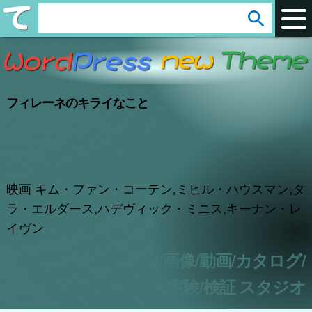
arrow_circle_down
s
e
a
r
フィレーネのキライなこと
c
h
:
映画 キム・ファン・コーテン,ミヒル・ハウスマン,タ
ラ・エルダース,ハデヴィック・ミニス,キーナン・レ
イヴン
アフィリエイト/CSV/画像/動画/カタログ/
実験/検証 スタジオ