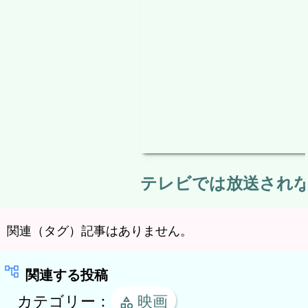
こだわり
検
索
:
アニメ
ドキュメント
名車
映画
ホラー
航空機
趣味実用
トップ
記事一覧
問い合わせ
マップ
home
receipt_long
mail
network_node