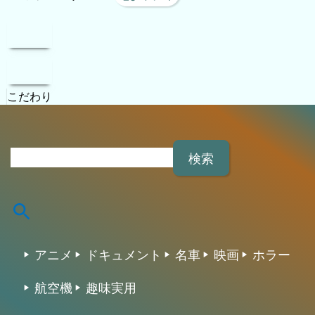
お気に入り/人気
favorite
タグクラウド
2026 アフィリエイト/CSV/画像/動画/カタログ/実
験/検証 スタジオ All rights reserved.
home
mail
network_node
favorite