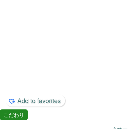
すべてを見る
keyboard_double_arrow_right
月下美人 ～追憶～