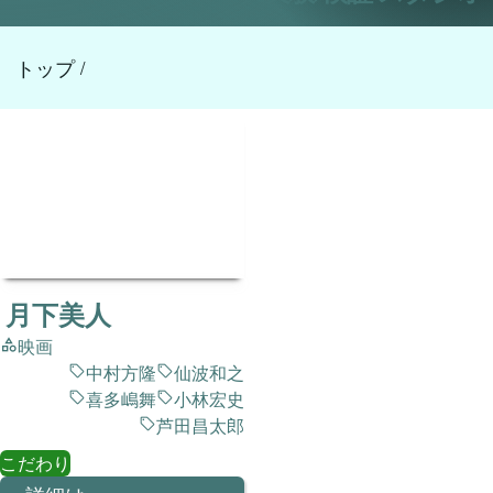
トップ
/
月下美人
映画
中村方隆
仙波和之
喜多嶋舞
小林宏史
芦田昌太郎
こだわり