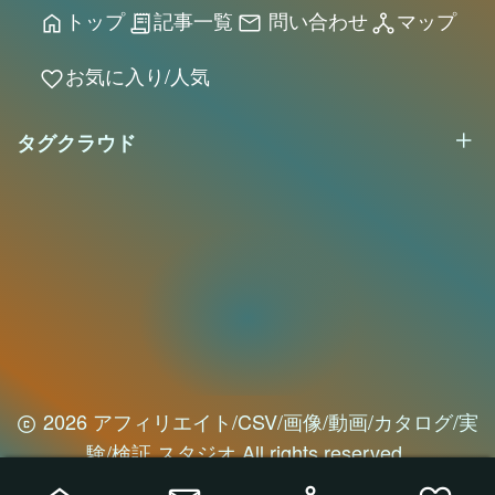
トップ
記事一覧
問い合わせ
マップ
home
receipt_long
mail
network_node
お気に入り/人気
favorite
タグクラウド
2026 アフィリエイト/CSV/画像/動画/カタログ/実
験/検証 スタジオ All rights reserved.