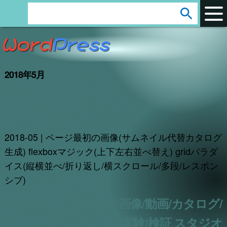
arrow_circle_down
s
e
a
r
2018年5月
c
h
:
2018-05 | ページ最初の画像(サムネイル代替カタログ
生成) flexboxマジック(上下左右並べ替え) gridパラダ
イス(縦横並べ/折り返し/横スクロール/多段/レスポン
シブ)
アフィリエイト/CSV/画像/動画/カタログ/
実験/検証 スタジオ