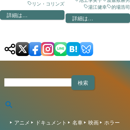
リン・コリンズ
湯江健幸
的場浩司
詳細は…
詳細は…
検
索
:
アニメ
ドキュメント
名車
映画
ホラー