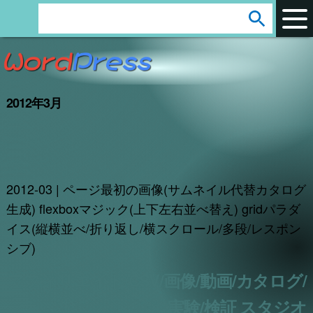
arrow_circle_down
s
e
a
r
2012年3月
c
h
:
2012-03 | ページ最初の画像(サムネイル代替カタログ
生成) flexboxマジック(上下左右並べ替え) gridパラダ
イス(縦横並べ/折り返し/横スクロール/多段/レスポン
シブ)
アフィリエイト/CSV/画像/動画/カタログ/
実験/検証 スタジオ