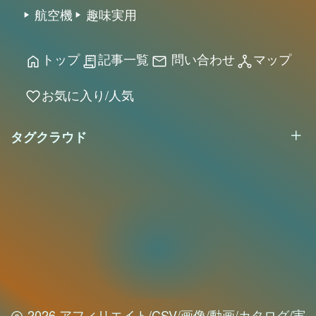
航空機
趣味実用
トップ
記事一覧
問い合わせ
マップ
home
receipt_long
mail
network_node
お気に入り/人気
favorite
タグクラウド
2026 アフィリエイト/CSV/画像/動画/カタログ/実