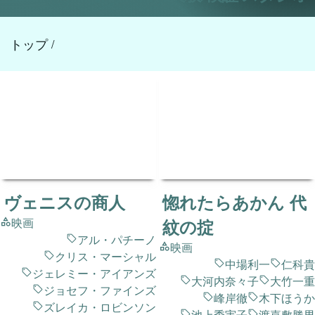
トップ
/
ヴェニスの商人
惚れたらあかん 代
映画
紋の掟
アル・パチーノ
映画
クリス・マーシャル
中場利一
仁科貴
ジェレミー・アイアンズ
大河内奈々子
大竹一重
ジョセフ・ファインズ
峰岸徹
木下ほうか
ズレイカ・ロビンソン
池上季実子
渡嘉敷勝男