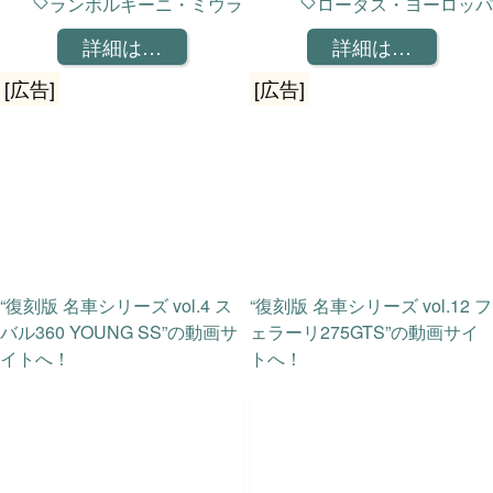
ランボルギーニ・ミウラ
ロータス・ヨーロッパ
詳細は…
詳細は…
[広告]
[広告]
“復刻版 名車シリーズ vol.4 ス
“復刻版 名車シリーズ vol.12 フ
バル360 YOUNG SS”の動画サ
ェラーリ275GTS”の動画サイ
イトへ！
トへ！