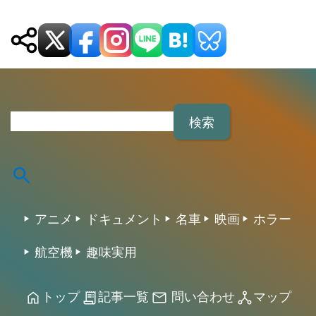
ペ
ー
ジ
検
送
索
り
:
アニメ
ドキュメント
名車
映画
ホラー
航空機
趣味実用
トップ
記事一覧
問い合わせ
マップ
home
receipt_long
mail
network_node