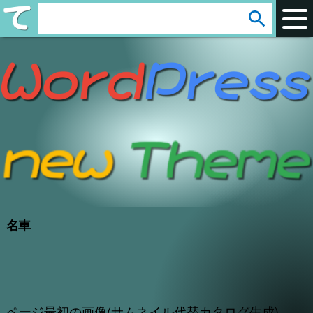
arrow_circle_down
s
e
a
r
c
h
:
名車
ページ最初の画像(サムネイル代替カタログ生成)