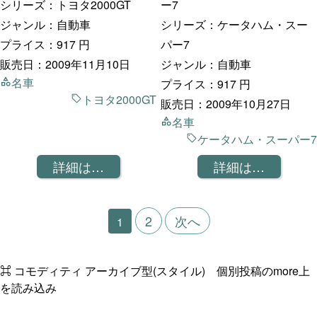
シリーズ：トヨタ2000GT
ー7
ジャンル：自動車
シリーズ：ケータハム・スー
プライス：917 円
パー7
販売日：2009年11月10日
ジャンル：自動車
名車
プライス：917 円
トヨタ2000GT
販売日：2009年10月27日
名車
ケータハム・スーパー7
詳細は…
詳細は…
投
2
次へ
1
稿
⌘ コモディティ アーカイブ型(スタイル) 個別投稿のmore上
の
を読み込み