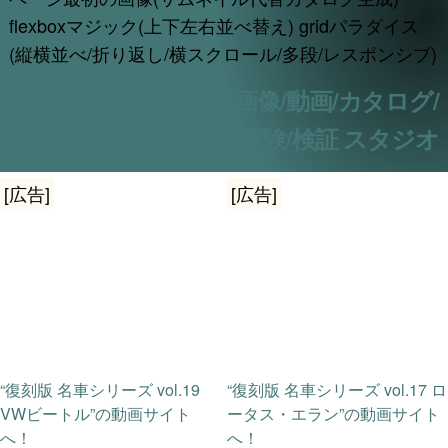
flexboxマジック(上下左右並べ替え) gridパラダイス
(縦横並べ/折り返し/横スクロール/多段/レスポンシブ)
アフィリエイト/CSV/画像/動画/カタログ/
実験/検証 スタジオ
[広告]
[広告]
“復刻版 名車シリーズ vol.19
“復刻版 名車シリーズ vol.17 ロ
VWビートル”の動画サイト
ータス・エラン”の動画サイト
へ！
へ！