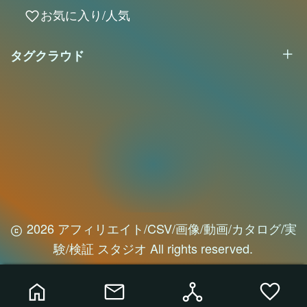
お気に入り/人気
favorite
タグクラウド
2026 アフィリエイト/CSV/画像/動画/カタログ/実
験/検証 スタジオ All rights reserved.
home
mail
network_node
favorite